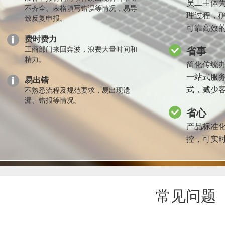
员工主体
不齐全、表格填写错误等情况，易导
理过程，
致反复申报。
可靠高效
费时费力
工商部门来回奔波，浪费大量时间和
省事
精力。
简化传统
一站式服
易出错
式，减少
不熟悉流程及规范要求，易出现遗
漏、错报等情况。
省心
产品标准
控，可实
常见问题