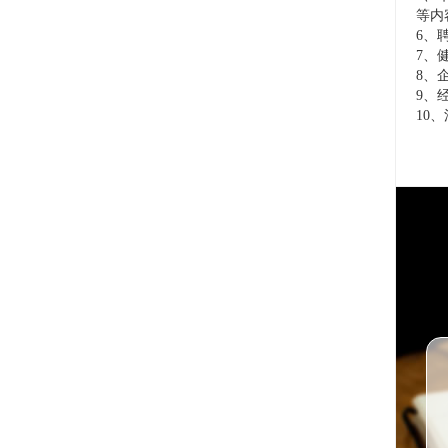
等内
6、
7、
8、
9、
10