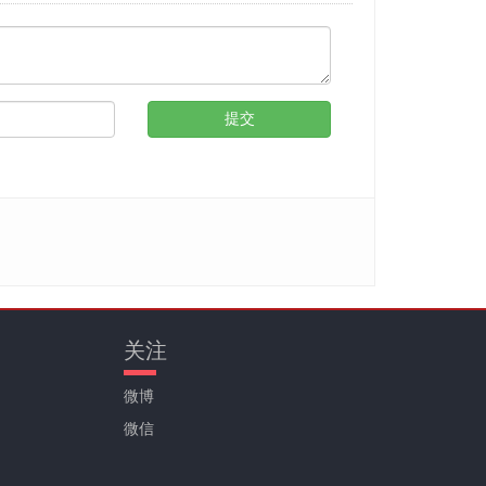
提交
们
关注
微博
微信