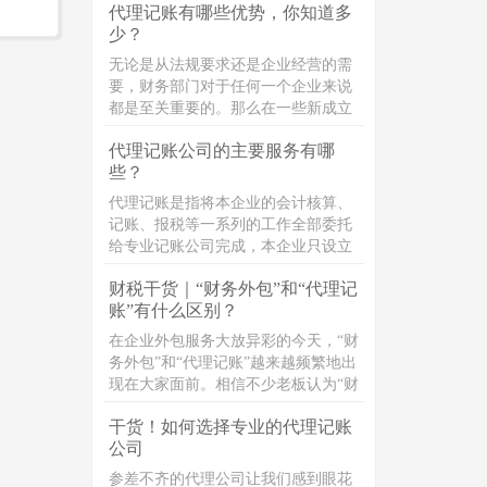
代理记账有哪些优势，你知道多
能就是一个人来负责，但这显然是不
少？
合规的，会给企业的财务安全带来重
大的安全隐患。财务人员挪用公款炒
无论是从法规要求还是企业经营的需
股、赌博甚至是打赏主播，近年来也
要，财务部门对于任何一个企业来说
屡见不鲜。
都是至关重要的。那么在一些新成立
的小企业或者是小微企业，由于其规
代理记账公司的主要服务有哪
模小、业务简单、正处于创业初期会
些？
自然而然地考虑选择招聘一名会计或
是兼职会计;对于规模较大的企业来
代理记账是指将本企业的会计核算、
说，常常是通过直接招聘会计人员来
记账、报税等一系列的工作全部委托
组建财务部门进行管理。因此很多企
给专业记账公司完成，本企业只设立
业并不了解代理记账这项业务。代理
出纳人员并负责日常货币收支业务和
记账也可称之为财务代理，是指将本
财税干货｜“财务外包”和“代理记
财产保管等工作的管理活动。代理记
企业的会计核算、记账、报税等一系
账”有什么区别？
账的业务内容主要包括:审核原始凭
列的工作全部委托给专业的记账公司
证，代制记账凭证，编制会计账簿，
在企业外包服务大放异彩的今天，“财
完成，本企业只设立出纳人员，负责
编制会计报表，纳税申报，编制季度
务外包”和“代理记账”越来越频繁地出
日常货币收支业务和财产保管等工
财务分析报告；财税政策推广，财税
现在大家面前。相信不少老板认为“财
作。
专业问题的解答等内容。
务外包”和“代理记账”都是提供财税服
干货！如何选择专业的代理记账
务，通过第三方机构打理公司的财
公司
务，两者只是名义上的不同。其
实，“财务外包"和“代理记账"有很大
参差不齐的代理公司让我们感到眼花