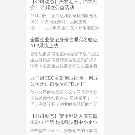
【公司动态】关爱老人，回馈社
编整理了公司法定代表人相关问题整
会 -- 企邦达公益活动
理，一起来看下吧。
12月29日，企邦达和多家机构联合组
织的《“夕阳无限好，人间重晚
情”——元旦联欢会》在大圩敬老院顺
利开展，一群富有爱心的志愿者们，
全国企业登记身份管理实名验证
在元旦之前，一起带着爱心礼品，以
APP系统上线
及真诚的祝福，走进敬老院，献爱
心，暖人心
登记注册身份验证app在哪下载？全国
企业登记身份管理实名验证系统操作
说明？合肥企业注册登记法人股东身
份人脸验证app
亚马逊CEO宝贵创业经验：创业
公司永远都要活在“Day 1”
创业公司的特质是什么？亚马逊创始
人兼首席执行官杰夫·贝佐斯用了一个
词，完美诠释了创业时所经历的全部
考验、磨难及创业精神的魔力“ Day
【公司动态】贺企邦达入库安徽
1”，也就是每天都要像创业第一天那
省2018年第七批科技型中小企业
样运营公司。
科技型中小企业；安徽领先的互联网