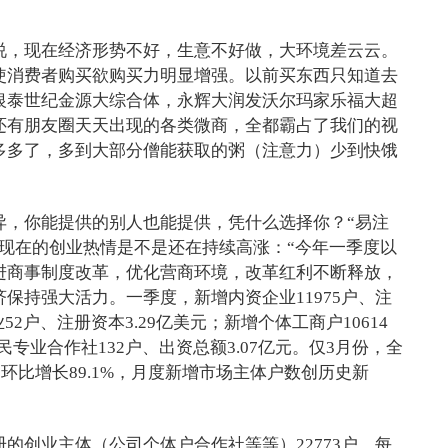
说，现在经济形势不好，生意不好做，大环境差云云。
使消费者购买欲购买力明显增强。以前买东西只知道去
银泰世纪金源大综合体，永辉大润发沃尔玛家乐福大超
还有朋友圈天天出现的各类微商，全都霸占了我们的视
多多了，多到大部分僧能获取的粥（注意力）少到快饿
异，你能提供的别人也能提供，凭什么选择你？“易注
现在的创业热情是不是还在持续高涨：“今年一季度以
进商事制度改革，优化营商环境，改革红利不断释放，
保持强大活力。一季度，新增内资企业11975户、注
业52户、注册资本3.29亿美元；新增个体工商户10614
民专业合作社132户、出资总额3.07亿元。仅3月份，全
，环比增长89.1%，月度新增市场主体户数创历史新
的创业主体（公司个体户合作社等等）22773户，每