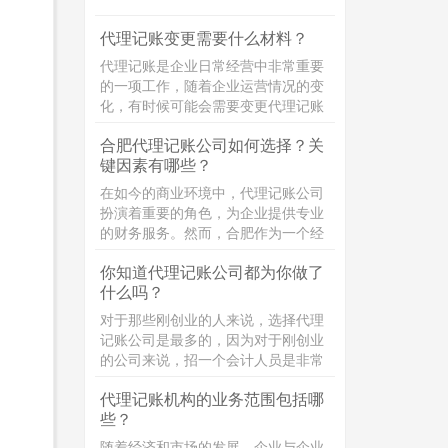
策。具体内容为：
代理记账变更需要什么材料？
代理记账是企业日常经营中非常重要
的一项工作，随着企业运营情况的变
化，有时候可能会需要变更代理记账
的相关信息。那么，代理记账变更需
合肥代理记账公司如何选择？关
要准备哪些材料呢？接下来，小编将
键因素有哪些？
为大家详细介绍！
在如今的商业环境中，代理记账公司
扮演着重要的角色，为企业提供专业
的财务服务。然而，合肥作为一个经
济发达的城市，代理记账公司众多，
你知道代理记账公司都为你做了
如何选择一家优秀的代理记账公司成
什么吗？
为了许多企业主的难题。本文将详细
介绍选择合肥代理记账公司时需要考
对于那些刚创业的人来说，选择代理
虑的关键方面，帮助企业主做出明智
记账公司是最多的，因为对于刚创业
的决策。
的公司来说，招一个会计人员是非常
的浪费，大多数都是选择代理记账公
代理记账机构的业务范围包括哪
司，选择代理记账你知道，代理记账
些？
公司都为你做了什么吗？
随着经济和市场的发展，企业与企业