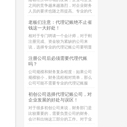
之间的竞争越来越激烈，对企业财务
人员的要求也随之而提高。专业的代
理记账不仅经验十足并且能帮助企业
老板们注意：代理记账绝不止省
对市场的风险和不确定因素作出合理
钱这一大好处！
的判断，适应市场和经济的需要。那
么，代理记账机构的业务范围包括哪
相对于专门聘请一个会计师，对于刚
些?接下来，企常青为您整理介绍：
注册完成、资金较为紧缺的公司来
说，选择专业的代理记账公司要明显
更划算。创业初期，公司没什么名
注册公司后必须需要代理代账
气，相应地会导致公司经营的业务较
吗？
少。如果聘请一个专职的会计师，除
了要支付几千块钱的工资以外，还得
公司规模和财务复杂程度：如果公司
为其缴纳社保，跟
规模较小，财务流程相对简单，那么
公司可能不需要专业的代理记账服
务。但是，如果公司规模较大，财务
初创公司选择代理记账公司，对
流程较为复杂，那么聘请专业的代理
企业发展的好处与误区！
记账公司可能会更加合适。
对于很多初创公司来说，财务部门是
比较重要的，需要负责公司的财务、
会计和出纳这三部分的工作。对于业
务量较小的公司来说，这三个岗位可