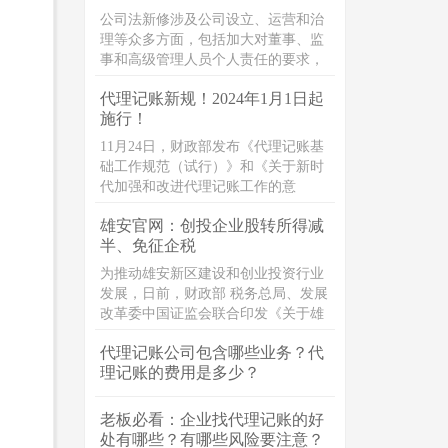
公司法新修涉及公司设立、运营和治
理等众多方面，包括加大对董事、监
事和高级管理人员个人责任的要求，
以及规定职工参与公司治理。 显然，
代理记账新规！2024年1月1日起
无论公司法人、股东、投资者、中高
施行！
管理层都格外关注此次新法对公司经
营乃至公司章程设计的实际影响，无
11月24日，财政部发布《代理记账基
论是身处其中的法务，还是从事公司
础工作规范（试行）》和《关于新时
业务的民商事律师，都需要透彻掌握
代加强和改进代理记账工作的意
并深入了解新《公司法》。
见》。
雄安官网：创投企业股转所得减
半、免征企税
为推动雄安新区建设和创业投资行业
发展，日前，财政部 税务总局、发展
改革委中国证监会联合印发《关于雄
安新区公司型创业投资企业有关企业
代理记账公司包含哪些业务？代
所得税试点政策的通知》（财税
理记账的费用是多少？
〔2023〕40号）（以下简称《通
知》）。《通知》明确，根据国务院
有关批复精神，在雄安新区试行公司
老板必看：企业找代理记账的好
型创业投资企业的企业所得税优惠政
处有哪些？有哪些风险要注意？