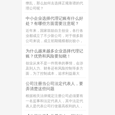
的区别。
缭乱，那么如何去选择正规靠谱的代
理公司呢？
中小企业选择代理记账有什么好
处？有哪些方面需要注意呢？
近年来，国家鼓励自主创业，各行各
业都成立了不少新公司，对于很多新
公司来说，成立初期规模都比较小，
企业员工比较少，面临业务拓展等一
为什么越来越多企业选择代理记
系列难题，一些公司还面临较为沉重
账？优势和风险要知晓！
的资金压力。对于新成立的公司来
说，为了节约企业经营成本，又保证
创业从来不是一件简单的事情，会涉
企业记账报税质量，把工商税务问题
及到人力、财务还有风险控制等多方
交给代理记账公司来打理，专业的事
面，为了控制成本，追求利益最大
情交给专业的团队去做，是一个不错
化，“代理记账”这个词经常被提及，
的选择。
公司注册当公司法定代表人，要
那代理记账是什么呢？
弄清楚这些问题
根据相关法律规定注册公司必须要有
一名监事和法定代表人，其中法定代
表人是代表公司行使最高权利的人，
但同时要承担相应的责任，接下来小