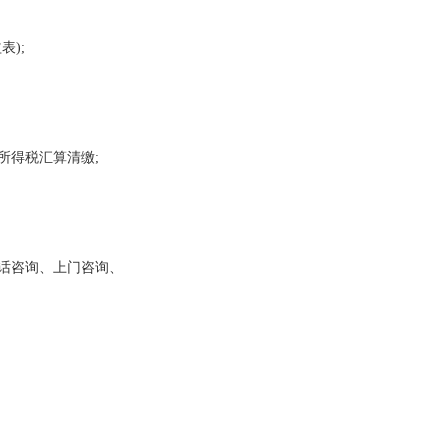
);
得税汇算清缴;
话咨询、上门咨询、