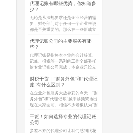
代理记账有哪些优势，你知道多
能就是一个人来负责，但这显然是不
少？
合规的，会给企业的财务安全带来重
大的安全隐患。财务人员挪用公款炒
无论是从法规要求还是企业经营的需
股、赌博甚至是打赏主播，近年来也
要，财务部门对于任何一个企业来说
屡见不鲜。
都是至关重要的。那么在一些新成立
的小企业或者是小微企业，由于其规
代理记账公司的主要服务有哪
模小、业务简单、正处于创业初期会
些？
自然而然地考虑选择招聘一名会计或
是兼职会计;对于规模较大的企业来
代理记账是指将本企业的会计核算、
说，常常是通过直接招聘会计人员来
记账、报税等一系列的工作全部委托
组建财务部门进行管理。因此很多企
给专业记账公司完成，本企业只设立
业并不了解代理记账这项业务。代理
出纳人员并负责日常货币收支业务和
记账也可称之为财务代理，是指将本
财税干货｜“财务外包”和“代理记
财产保管等工作的管理活动。代理记
企业的会计核算、记账、报税等一系
账”有什么区别？
账的业务内容主要包括:审核原始凭
列的工作全部委托给专业的记账公司
证，代制记账凭证，编制会计账簿，
在企业外包服务大放异彩的今天，“财
完成，本企业只设立出纳人员，负责
编制会计报表，纳税申报，编制季度
务外包”和“代理记账”越来越频繁地出
日常货币收支业务和财产保管等工
财务分析报告；财税政策推广，财税
现在大家面前。相信不少老板认为“财
作。
专业问题的解答等内容。
务外包”和“代理记账”都是提供财税服
干货！如何选择专业的代理记账
务，通过第三方机构打理公司的财
公司
务，两者只是名义上的不同。其
实，“财务外包"和“代理记账"有很大
参差不齐的代理公司让我们感到眼花