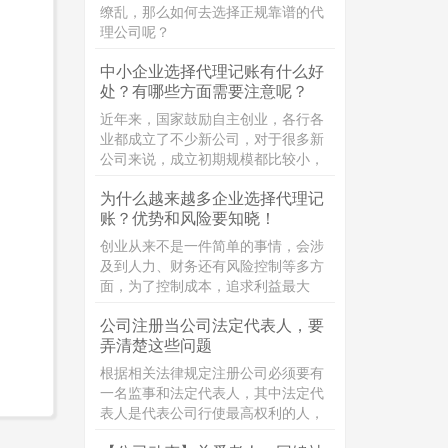
的区别。
缭乱，那么如何去选择正规靠谱的代
理公司呢？
中小企业选择代理记账有什么好
处？有哪些方面需要注意呢？
近年来，国家鼓励自主创业，各行各
业都成立了不少新公司，对于很多新
公司来说，成立初期规模都比较小，
企业员工比较少，面临业务拓展等一
为什么越来越多企业选择代理记
系列难题，一些公司还面临较为沉重
账？优势和风险要知晓！
的资金压力。对于新成立的公司来
说，为了节约企业经营成本，又保证
创业从来不是一件简单的事情，会涉
企业记账报税质量，把工商税务问题
及到人力、财务还有风险控制等多方
交给代理记账公司来打理，专业的事
面，为了控制成本，追求利益最大
情交给专业的团队去做，是一个不错
化，“代理记账”这个词经常被提及，
的选择。
公司注册当公司法定代表人，要
那代理记账是什么呢？
弄清楚这些问题
根据相关法律规定注册公司必须要有
一名监事和法定代表人，其中法定代
表人是代表公司行使最高权利的人，
但同时要承担相应的责任，接下来小