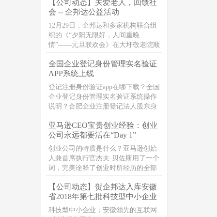
【公司动态】关爱老人，回馈社
编整理了公司法定代表人相关问题整
会 -- 企邦达公益活动
理，一起来看下吧。
12月29日，企邦达和多家机构联合组
织的《“夕阳无限好，人间重晚
情”——元旦联欢会》在大圩敬老院顺
利开展，一群富有爱心的志愿者们，
全国企业登记身份管理实名验证
在元旦之前，一起带着爱心礼品，以
APP系统上线
及真诚的祝福，走进敬老院，献爱
心，暖人心
登记注册身份验证app在哪下载？全国
企业登记身份管理实名验证系统操作
说明？合肥企业注册登记法人股东身
份人脸验证app
亚马逊CEO宝贵创业经验：创业
公司永远都要活在“Day 1”
创业公司的特质是什么？亚马逊创始
人兼首席执行官杰夫·贝佐斯用了一个
词，完美诠释了创业时所经历的全部
考验、磨难及创业精神的魔力“ Day
【公司动态】贺企邦达入库安徽
1”，也就是每天都要像创业第一天那
省2018年第七批科技型中小企业
样运营公司。
科技型中小企业；安徽领先的互联网