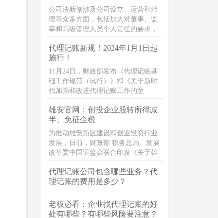
公司法新修涉及公司设立、运营和治
理等众多方面，包括加大对董事、监
事和高级管理人员个人责任的要求，
以及规定职工参与公司治理。 显然，
代理记账新规！2024年1月1日起
无论公司法人、股东、投资者、中高
施行！
管理层都格外关注此次新法对公司经
营乃至公司章程设计的实际影响，无
11月24日，财政部发布《代理记账基
论是身处其中的法务，还是从事公司
础工作规范（试行）》和《关于新时
业务的民商事律师，都需要透彻掌握
代加强和改进代理记账工作的意
并深入了解新《公司法》。
见》。
雄安官网：创投企业股转所得减
半、免征企税
为推动雄安新区建设和创业投资行业
发展，日前，财政部 税务总局、发展
改革委中国证监会联合印发《关于雄
安新区公司型创业投资企业有关企业
代理记账公司包含哪些业务？代
所得税试点政策的通知》（财税
理记账的费用是多少？
〔2023〕40号）（以下简称《通
知》）。《通知》明确，根据国务院
有关批复精神，在雄安新区试行公司
老板必看：企业找代理记账的好
型创业投资企业的企业所得税优惠政
处有哪些？有哪些风险要注意？