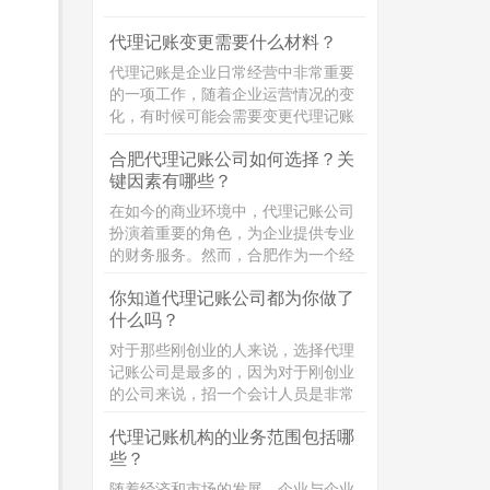
策。具体内容为：
代理记账变更需要什么材料？
代理记账是企业日常经营中非常重要
的一项工作，随着企业运营情况的变
化，有时候可能会需要变更代理记账
的相关信息。那么，代理记账变更需
合肥代理记账公司如何选择？关
要准备哪些材料呢？接下来，小编将
键因素有哪些？
为大家详细介绍！
在如今的商业环境中，代理记账公司
扮演着重要的角色，为企业提供专业
的财务服务。然而，合肥作为一个经
济发达的城市，代理记账公司众多，
你知道代理记账公司都为你做了
如何选择一家优秀的代理记账公司成
什么吗？
为了许多企业主的难题。本文将详细
介绍选择合肥代理记账公司时需要考
对于那些刚创业的人来说，选择代理
虑的关键方面，帮助企业主做出明智
记账公司是最多的，因为对于刚创业
的决策。
的公司来说，招一个会计人员是非常
的浪费，大多数都是选择代理记账公
代理记账机构的业务范围包括哪
司，选择代理记账你知道，代理记账
些？
公司都为你做了什么吗？
随着经济和市场的发展，企业与企业