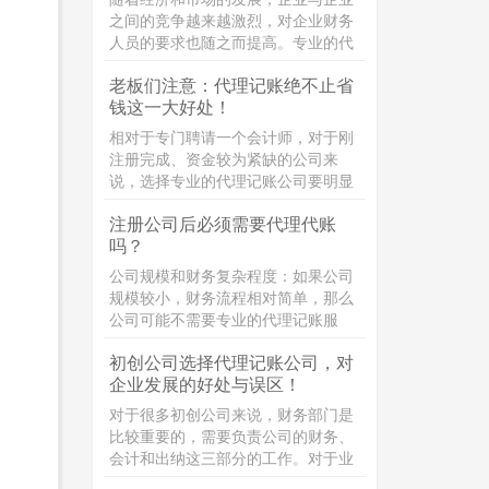
之间的竞争越来越激烈，对企业财务
人员的要求也随之而提高。专业的代
理记账不仅经验十足并且能帮助企业
老板们注意：代理记账绝不止省
对市场的风险和不确定因素作出合理
钱这一大好处！
的判断，适应市场和经济的需要。那
么，代理记账机构的业务范围包括哪
相对于专门聘请一个会计师，对于刚
些?接下来，企常青为您整理介绍：
注册完成、资金较为紧缺的公司来
说，选择专业的代理记账公司要明显
更划算。创业初期，公司没什么名
注册公司后必须需要代理代账
气，相应地会导致公司经营的业务较
吗？
少。如果聘请一个专职的会计师，除
了要支付几千块钱的工资以外，还得
公司规模和财务复杂程度：如果公司
为其缴纳社保，跟
规模较小，财务流程相对简单，那么
公司可能不需要专业的代理记账服
务。但是，如果公司规模较大，财务
初创公司选择代理记账公司，对
流程较为复杂，那么聘请专业的代理
企业发展的好处与误区！
记账公司可能会更加合适。
对于很多初创公司来说，财务部门是
比较重要的，需要负责公司的财务、
会计和出纳这三部分的工作。对于业
务量较小的公司来说，这三个岗位可