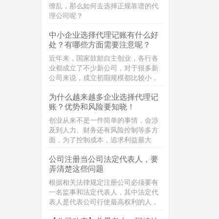
的区别。
缭乱，那么如何去选择正规靠谱的代
理公司呢？
中小企业选择代理记账有什么好
处？有哪些方面需要注意呢？
近年来，国家鼓励自主创业，各行各
业都成立了不少新公司，对于很多新
公司来说，成立初期规模都比较小，
企业员工比较少，面临业务拓展等一
为什么越来越多企业选择代理记
系列难题，一些公司还面临较为沉重
账？优势和风险要知晓！
的资金压力。对于新成立的公司来
说，为了节约企业经营成本，又保证
创业从来不是一件简单的事情，会涉
企业记账报税质量，把工商税务问题
及到人力、财务还有风险控制等多方
交给代理记账公司来打理，专业的事
面，为了控制成本，追求利益最大
情交给专业的团队去做，是一个不错
化，“代理记账”这个词经常被提及，
的选择。
公司注册当公司法定代表人，要
那代理记账是什么呢？
弄清楚这些问题
根据相关法律规定注册公司必须要有
一名监事和法定代表人，其中法定代
表人是代表公司行使最高权利的人，
但同时要承担相应的责任，接下来小