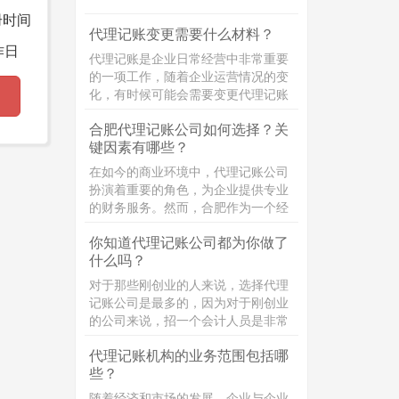
策。具体内容为：
册时间
代理记账变更需要什么材料？
作日
代理记账是企业日常经营中非常重要
的一项工作，随着企业运营情况的变
化，有时候可能会需要变更代理记账
的相关信息。那么，代理记账变更需
合肥代理记账公司如何选择？关
要准备哪些材料呢？接下来，小编将
键因素有哪些？
为大家详细介绍！
在如今的商业环境中，代理记账公司
扮演着重要的角色，为企业提供专业
的财务服务。然而，合肥作为一个经
济发达的城市，代理记账公司众多，
你知道代理记账公司都为你做了
如何选择一家优秀的代理记账公司成
什么吗？
为了许多企业主的难题。本文将详细
介绍选择合肥代理记账公司时需要考
对于那些刚创业的人来说，选择代理
虑的关键方面，帮助企业主做出明智
记账公司是最多的，因为对于刚创业
的决策。
的公司来说，招一个会计人员是非常
的浪费，大多数都是选择代理记账公
代理记账机构的业务范围包括哪
司，选择代理记账你知道，代理记账
些？
公司都为你做了什么吗？
随着经济和市场的发展，企业与企业