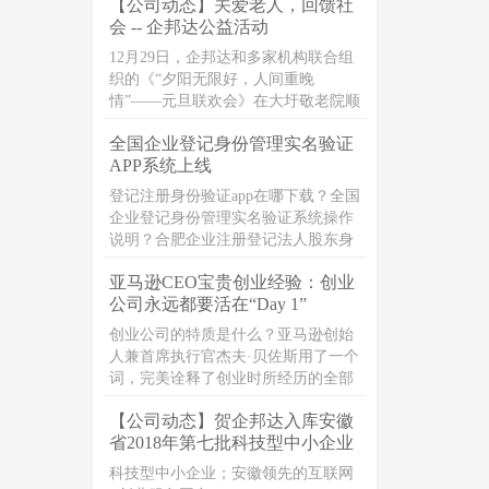
【公司动态】关爱老人，回馈社
编整理了公司法定代表人相关问题整
会 -- 企邦达公益活动
理，一起来看下吧。
12月29日，企邦达和多家机构联合组
织的《“夕阳无限好，人间重晚
情”——元旦联欢会》在大圩敬老院顺
利开展，一群富有爱心的志愿者们，
全国企业登记身份管理实名验证
在元旦之前，一起带着爱心礼品，以
APP系统上线
及真诚的祝福，走进敬老院，献爱
心，暖人心
登记注册身份验证app在哪下载？全国
企业登记身份管理实名验证系统操作
说明？合肥企业注册登记法人股东身
份人脸验证app
亚马逊CEO宝贵创业经验：创业
公司永远都要活在“Day 1”
创业公司的特质是什么？亚马逊创始
人兼首席执行官杰夫·贝佐斯用了一个
词，完美诠释了创业时所经历的全部
考验、磨难及创业精神的魔力“ Day
【公司动态】贺企邦达入库安徽
1”，也就是每天都要像创业第一天那
省2018年第七批科技型中小企业
样运营公司。
科技型中小企业；安徽领先的互联网