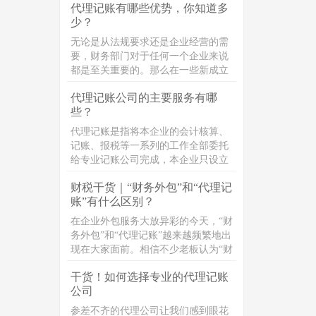
代理记账有哪些优势，你知道多
能就是一个人来负责，但这显然是不
少？
合规的，会给企业的财务安全带来重
大的安全隐患。财务人员挪用公款炒
无论是从法规要求还是企业经营的需
股、赌博甚至是打赏主播，近年来也
要，财务部门对于任何一个企业来说
屡见不鲜。
都是至关重要的。那么在一些新成立
的小企业或者是小微企业，由于其规
代理记账公司的主要服务有哪
模小、业务简单、正处于创业初期会
些？
自然而然地考虑选择招聘一名会计或
是兼职会计;对于规模较大的企业来
代理记账是指将本企业的会计核算、
说，常常是通过直接招聘会计人员来
记账、报税等一系列的工作全部委托
组建财务部门进行管理。因此很多企
给专业记账公司完成，本企业只设立
业并不了解代理记账这项业务。代理
出纳人员并负责日常货币收支业务和
记账也可称之为财务代理，是指将本
财税干货｜“财务外包”和“代理记
财产保管等工作的管理活动。代理记
企业的会计核算、记账、报税等一系
账”有什么区别？
账的业务内容主要包括:审核原始凭
列的工作全部委托给专业的记账公司
证，代制记账凭证，编制会计账簿，
在企业外包服务大放异彩的今天，“财
完成，本企业只设立出纳人员，负责
编制会计报表，纳税申报，编制季度
务外包”和“代理记账”越来越频繁地出
日常货币收支业务和财产保管等工
财务分析报告；财税政策推广，财税
现在大家面前。相信不少老板认为“财
作。
专业问题的解答等内容。
务外包”和“代理记账”都是提供财税服
干货！如何选择专业的代理记账
务，通过第三方机构打理公司的财
公司
务，两者只是名义上的不同。其
实，“财务外包"和“代理记账"有很大
参差不齐的代理公司让我们感到眼花