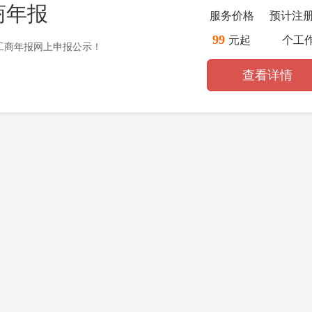
商年报
服务价格
预计注
99
元起
个工
018工商年报网上申报公示！
查看详情