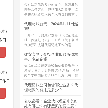
公司法新修涉及公司设立、运营和治
理等众多方面，包括加大对董事、监
事和高级管理人员个人责任的要求，
以及规定职工参与公司治理。 显然，
代理记账新规！2024年1月1日起
无论公司法人、股东、投资者、中高
施行！
管理层都格外关注此次新法对公司经
册时间
营乃至公司章程设计的实际影响，无
11月24日，财政部发布《代理记账基
论是身处其中的法务，还是从事公司
作日
础工作规范（试行）》和《关于新时
业务的民商事律师，都需要透彻掌握
代加强和改进代理记账工作的意
并深入了解新《公司法》。
见》。
雄安官网：创投企业股转所得减
半、免征企税
为推动雄安新区建设和创业投资行业
发展，日前，财政部 税务总局、发展
册时间
改革委中国证监会联合印发《关于雄
安新区公司型创业投资企业有关企业
工作日
代理记账公司包含哪些业务？代
所得税试点政策的通知》（财税
理记账的费用是多少？
〔2023〕40号）（以下简称《通
知》）。《通知》明确，根据国务院
有关批复精神，在雄安新区试行公司
老板必看：企业找代理记账的好
型创业投资企业的企业所得税优惠政
处有哪些？有哪些风险要注意？