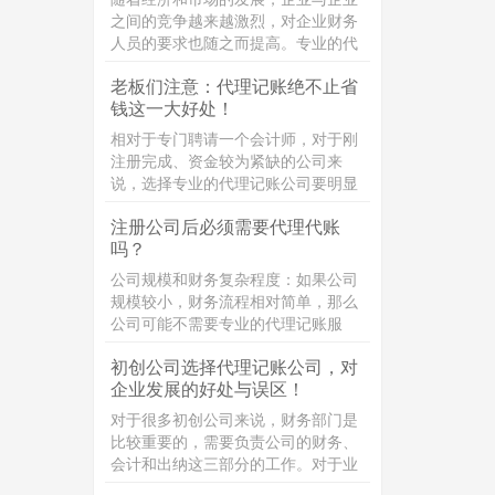
之间的竞争越来越激烈，对企业财务
人员的要求也随之而提高。专业的代
理记账不仅经验十足并且能帮助企业
老板们注意：代理记账绝不止省
对市场的风险和不确定因素作出合理
钱这一大好处！
的判断，适应市场和经济的需要。那
么，代理记账机构的业务范围包括哪
相对于专门聘请一个会计师，对于刚
些?接下来，企常青为您整理介绍：
注册完成、资金较为紧缺的公司来
说，选择专业的代理记账公司要明显
更划算。创业初期，公司没什么名
注册公司后必须需要代理代账
气，相应地会导致公司经营的业务较
吗？
少。如果聘请一个专职的会计师，除
了要支付几千块钱的工资以外，还得
公司规模和财务复杂程度：如果公司
为其缴纳社保，跟
规模较小，财务流程相对简单，那么
公司可能不需要专业的代理记账服
务。但是，如果公司规模较大，财务
初创公司选择代理记账公司，对
流程较为复杂，那么聘请专业的代理
企业发展的好处与误区！
记账公司可能会更加合适。
对于很多初创公司来说，财务部门是
比较重要的，需要负责公司的财务、
会计和出纳这三部分的工作。对于业
务量较小的公司来说，这三个岗位可