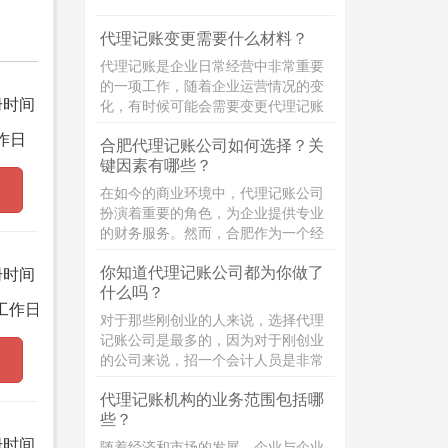
策。具体内容为：
代理记账变更需要什么材料？
代理记账是企业日常经营中非常重要
的一项工作，随着企业运营情况的变
册时间
化，有时候可能会需要变更代理记账
的相关信息。那么，代理记账变更需
作日
合肥代理记账公司如何选择？关
要准备哪些材料呢？接下来，小编将
键因素有哪些？
为大家详细介绍！
在如今的商业环境中，代理记账公司
扮演着重要的角色，为企业提供专业
的财务服务。然而，合肥作为一个经
济发达的城市，代理记账公司众多，
你知道代理记账公司都为你做了
如何选择一家优秀的代理记账公司成
册时间
什么吗？
为了许多企业主的难题。本文将详细
工作日
介绍选择合肥代理记账公司时需要考
对于那些刚创业的人来说，选择代理
虑的关键方面，帮助企业主做出明智
记账公司是最多的，因为对于刚创业
的决策。
的公司来说，招一个会计人员是非常
的浪费，大多数都是选择代理记账公
代理记账机构的业务范围包括哪
司，选择代理记账你知道，代理记账
些？
公司都为你做了什么吗？
册时间
随着经济和市场的发展，企业与企业