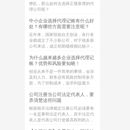
的区别。
缭乱，那么如何去选择正规靠谱的代
理公司呢？
中小企业选择代理记账有什么好
处？有哪些方面需要注意呢？
近年来，国家鼓励自主创业，各行各
业都成立了不少新公司，对于很多新
公司来说，成立初期规模都比较小，
企业员工比较少，面临业务拓展等一
为什么越来越多企业选择代理记
系列难题，一些公司还面临较为沉重
账？优势和风险要知晓！
的资金压力。对于新成立的公司来
说，为了节约企业经营成本，又保证
创业从来不是一件简单的事情，会涉
企业记账报税质量，把工商税务问题
及到人力、财务还有风险控制等多方
交给代理记账公司来打理，专业的事
面，为了控制成本，追求利益最大
情交给专业的团队去做，是一个不错
化，“代理记账”这个词经常被提及，
的选择。
公司注册当公司法定代表人，要
那代理记账是什么呢？
弄清楚这些问题
根据相关法律规定注册公司必须要有
一名监事和法定代表人，其中法定代
表人是代表公司行使最高权利的人，
但同时要承担相应的责任，接下来小