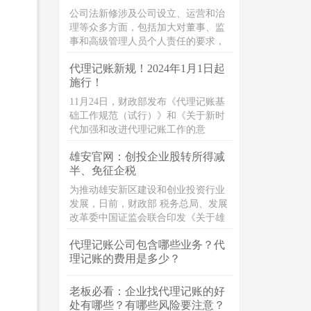
公司法新修涉及公司设立、运营和治
理等众多方面，包括加大对董事、监
事和高级管理人员个人责任的要求，
以及规定职工参与公司治理。 显然，
代理记账新规！2024年1月1日起
无论公司法人、股东、投资者、中高
施行！
管理层都格外关注此次新法对公司经
营乃至公司章程设计的实际影响，无
11月24日，财政部发布《代理记账基
论是身处其中的法务，还是从事公司
础工作规范（试行）》和《关于新时
业务的民商事律师，都需要透彻掌握
代加强和改进代理记账工作的意
并深入了解新《公司法》。
见》。
雄安官网：创投企业股转所得减
半、免征企税
为推动雄安新区建设和创业投资行业
发展，日前，财政部 税务总局、发展
改革委中国证监会联合印发《关于雄
安新区公司型创业投资企业有关企业
代理记账公司包含哪些业务？代
所得税试点政策的通知》（财税
理记账的费用是多少？
〔2023〕40号）（以下简称《通
知》）。《通知》明确，根据国务院
有关批复精神，在雄安新区试行公司
老板必看：企业找代理记账的好
型创业投资企业的企业所得税优惠政
处有哪些？有哪些风险要注意？