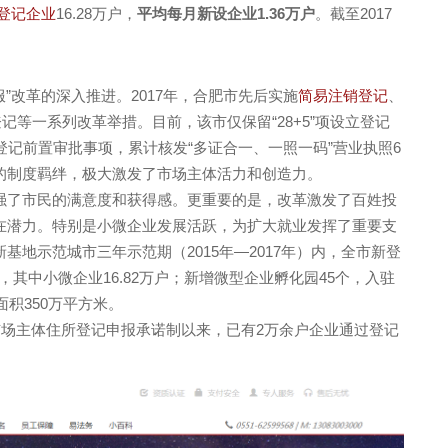
登记企业
16.28万户，
平均每月新设企业1.36万户
。截至2017
改革的深入推进。2017年，合肥市先后实施
简易注销登记
、
记等一系列改革举措。目前，该市仅保留“28+5”项设立登记
登记前置审批事项，累计核发“多证合一、一照一码”营业执照6
的制度羁绊，极大激发了市场主体活力和创造力。
了市民的满意度和获得感。更重要的是，改革激发了百姓投
在潜力。特别是小微企业发展活跃，为扩大就业发挥了重要支
基地示范城市三年示范期（2015年—2017年）内，全市新登
户，其中小微企业16.82万户；新增微型企业孵化园45个，入驻
面积350万平方米。
场主体住所登记申报承诺制以来，已有2万余户企业通过登记
。