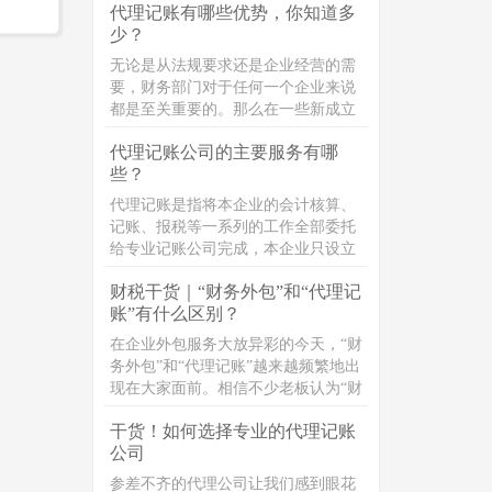
代理记账有哪些优势，你知道多
能就是一个人来负责，但这显然是不
少？
合规的，会给企业的财务安全带来重
大的安全隐患。财务人员挪用公款炒
无论是从法规要求还是企业经营的需
股、赌博甚至是打赏主播，近年来也
要，财务部门对于任何一个企业来说
屡见不鲜。
都是至关重要的。那么在一些新成立
的小企业或者是小微企业，由于其规
代理记账公司的主要服务有哪
模小、业务简单、正处于创业初期会
些？
自然而然地考虑选择招聘一名会计或
是兼职会计;对于规模较大的企业来
代理记账是指将本企业的会计核算、
说，常常是通过直接招聘会计人员来
记账、报税等一系列的工作全部委托
组建财务部门进行管理。因此很多企
给专业记账公司完成，本企业只设立
业并不了解代理记账这项业务。代理
出纳人员并负责日常货币收支业务和
记账也可称之为财务代理，是指将本
财税干货｜“财务外包”和“代理记
财产保管等工作的管理活动。代理记
企业的会计核算、记账、报税等一系
账”有什么区别？
账的业务内容主要包括:审核原始凭
列的工作全部委托给专业的记账公司
证，代制记账凭证，编制会计账簿，
在企业外包服务大放异彩的今天，“财
完成，本企业只设立出纳人员，负责
编制会计报表，纳税申报，编制季度
务外包”和“代理记账”越来越频繁地出
日常货币收支业务和财产保管等工
财务分析报告；财税政策推广，财税
现在大家面前。相信不少老板认为“财
作。
专业问题的解答等内容。
务外包”和“代理记账”都是提供财税服
干货！如何选择专业的代理记账
务，通过第三方机构打理公司的财
公司
务，两者只是名义上的不同。其
实，“财务外包"和“代理记账"有很大
参差不齐的代理公司让我们感到眼花