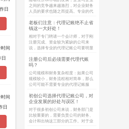
之间的竞争越来越激烈，对企业财务
作日
人员的要求也随之而提高。专业的代
理记账不仅经验十足并且能帮助企业
老板们注意：代理记账绝不止省
对市场的风险和不确定因素作出合理
钱这一大好处！
的判断，适应市场和经济的需要。那
么，代理记账机构的业务范围包括哪
相对于专门聘请一个会计师，对于刚
些?接下来，企常青为您整理介绍：
注册完成、资金较为紧缺的公司来
册时间
说，选择专业的代理记账公司要明显
更划算。创业初期，公司没什么名
作日
注册公司后必须需要代理代账
气，相应地会导致公司经营的业务较
吗？
少。如果聘请一个专职的会计师，除
了要支付几千块钱的工资以外，还得
公司规模和财务复杂程度：如果公司
为其缴纳社保，跟
规模较小，财务流程相对简单，那么
公司可能不需要专业的代理记账服
务。但是，如果公司规模较大，财务
初创公司选择代理记账公司，对
流程较为复杂，那么聘请专业的代理
册时间
企业发展的好处与误区！
记账公司可能会更加合适。
作日
对于很多初创公司来说，财务部门是
比较重要的，需要负责公司的财务、
会计和出纳这三部分的工作。对于业
务量较小的公司来说，这三个岗位可