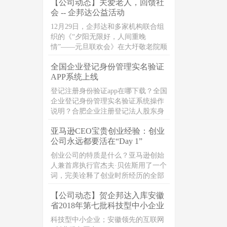
【公司动态】关爱老人，回馈社
编整理了公司法定代表人相关问题整
会 -- 企邦达公益活动
理，一起来看下吧。
12月29日，企邦达和多家机构联合组
织的《“夕阳无限好，人间重晚
情”——元旦联欢会》在大圩敬老院顺
利开展，一群富有爱心的志愿者们，
全国企业登记身份管理实名验证
在元旦之前，一起带着爱心礼品，以
APP系统上线
及真诚的祝福，走进敬老院，献爱
心，暖人心
登记注册身份验证app在哪下载？全国
企业登记身份管理实名验证系统操作
说明？合肥企业注册登记法人股东身
份人脸验证app
亚马逊CEO宝贵创业经验：创业
公司永远都要活在“Day 1”
创业公司的特质是什么？亚马逊创始
人兼首席执行官杰夫·贝佐斯用了一个
词，完美诠释了创业时所经历的全部
考验、磨难及创业精神的魔力“ Day
【公司动态】贺企邦达入库安徽
1”，也就是每天都要像创业第一天那
省2018年第七批科技型中小企业
样运营公司。
科技型中小企业；安徽领先的互联网