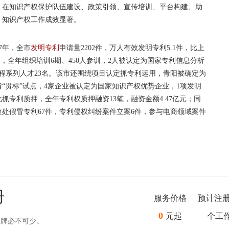
，在知识产权保护队伍建设、政策引领、宣传培训、平台构建、助
，知识产权工作成效显著。
7年，全市
发明专利
申请量2202件，万人有效发明专利5.1件，比上
养，全年组织培训6期、450人参训，2人被认定为国家专利信息分析
程系列人才23名。该市还围绕项目认定抓专利运用，青阳被确定为
省“贯标”试点，4家企业被认定为国家知识产权优势企业，1项发明
抓专利质押，全年专利权质押融资13笔，融资金额4.47亿元；同
处假冒专利67件，专利侵权纠纷案件立案6件，参与电商领域案件
册
服务价格
预计注
0
元起
个工
品牌必不可少。