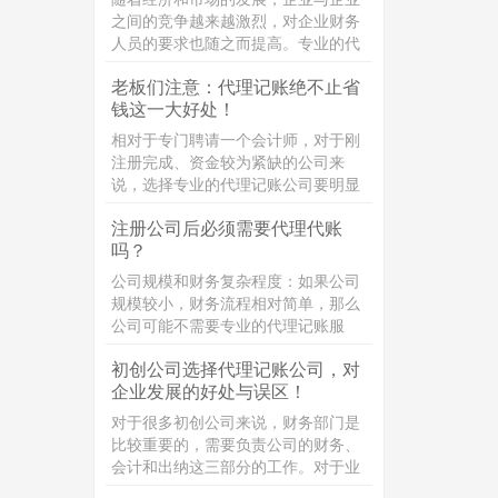
之间的竞争越来越激烈，对企业财务
人员的要求也随之而提高。专业的代
理记账不仅经验十足并且能帮助企业
老板们注意：代理记账绝不止省
对市场的风险和不确定因素作出合理
钱这一大好处！
的判断，适应市场和经济的需要。那
么，代理记账机构的业务范围包括哪
相对于专门聘请一个会计师，对于刚
些?接下来，企常青为您整理介绍：
注册完成、资金较为紧缺的公司来
说，选择专业的代理记账公司要明显
更划算。创业初期，公司没什么名
注册公司后必须需要代理代账
气，相应地会导致公司经营的业务较
吗？
少。如果聘请一个专职的会计师，除
了要支付几千块钱的工资以外，还得
公司规模和财务复杂程度：如果公司
为其缴纳社保，跟
规模较小，财务流程相对简单，那么
公司可能不需要专业的代理记账服
务。但是，如果公司规模较大，财务
初创公司选择代理记账公司，对
流程较为复杂，那么聘请专业的代理
企业发展的好处与误区！
记账公司可能会更加合适。
对于很多初创公司来说，财务部门是
比较重要的，需要负责公司的财务、
会计和出纳这三部分的工作。对于业
务量较小的公司来说，这三个岗位可