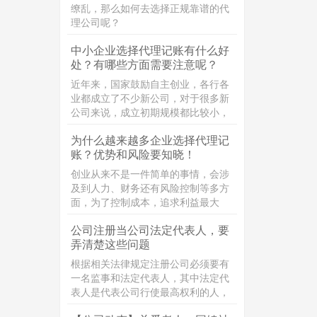
的区别。
缭乱，那么如何去选择正规靠谱的代
理公司呢？
中小企业选择代理记账有什么好
处？有哪些方面需要注意呢？
近年来，国家鼓励自主创业，各行各
业都成立了不少新公司，对于很多新
公司来说，成立初期规模都比较小，
企业员工比较少，面临业务拓展等一
为什么越来越多企业选择代理记
系列难题，一些公司还面临较为沉重
账？优势和风险要知晓！
的资金压力。对于新成立的公司来
说，为了节约企业经营成本，又保证
创业从来不是一件简单的事情，会涉
企业记账报税质量，把工商税务问题
及到人力、财务还有风险控制等多方
交给代理记账公司来打理，专业的事
面，为了控制成本，追求利益最大
情交给专业的团队去做，是一个不错
化，“代理记账”这个词经常被提及，
的选择。
公司注册当公司法定代表人，要
那代理记账是什么呢？
弄清楚这些问题
根据相关法律规定注册公司必须要有
一名监事和法定代表人，其中法定代
表人是代表公司行使最高权利的人，
但同时要承担相应的责任，接下来小