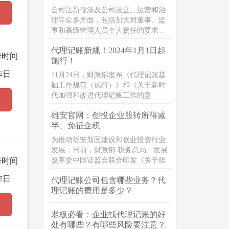
公司法新修涉及公司设立、运营和治
理等众多方面，包括加大对董事、监
事和高级管理人员个人责任的要求，
以及规定职工参与公司治理。 显然，
代理记账新规！2024年1月1日起
无论公司法人、股东、投资者、中高
册时间
施行！
管理层都格外关注此次新法对公司经
营乃至公司章程设计的实际影响，无
作日
11月24日，财政部发布《代理记账基
论是身处其中的法务，还是从事公司
础工作规范（试行）》和《关于新时
业务的民商事律师，都需要透彻掌握
代加强和改进代理记账工作的意
并深入了解新《公司法》。
见》。
雄安官网：创投企业股转所得减
半、免征企税
为推动雄安新区建设和创业投资行业
发展，日前，财政部 税务总局、发展
册时间
改革委中国证监会联合印发《关于雄
安新区公司型创业投资企业有关企业
作日
代理记账公司包含哪些业务？代
所得税试点政策的通知》（财税
理记账的费用是多少？
〔2023〕40号）（以下简称《通
知》）。《通知》明确，根据国务院
有关批复精神，在雄安新区试行公司
老板必看：企业找代理记账的好
型创业投资企业的企业所得税优惠政
处有哪些？有哪些风险要注意？