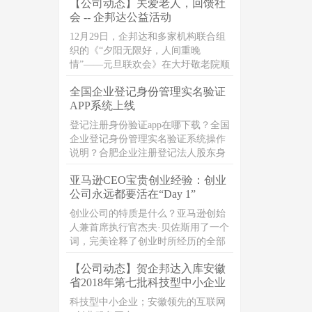
【公司动态】关爱老人，回馈社
编整理了公司法定代表人相关问题整
会 -- 企邦达公益活动
理，一起来看下吧。
12月29日，企邦达和多家机构联合组
织的《“夕阳无限好，人间重晚
情”——元旦联欢会》在大圩敬老院顺
利开展，一群富有爱心的志愿者们，
全国企业登记身份管理实名验证
在元旦之前，一起带着爱心礼品，以
APP系统上线
及真诚的祝福，走进敬老院，献爱
心，暖人心
登记注册身份验证app在哪下载？全国
企业登记身份管理实名验证系统操作
说明？合肥企业注册登记法人股东身
份人脸验证app
亚马逊CEO宝贵创业经验：创业
公司永远都要活在“Day 1”
创业公司的特质是什么？亚马逊创始
人兼首席执行官杰夫·贝佐斯用了一个
词，完美诠释了创业时所经历的全部
考验、磨难及创业精神的魔力“ Day
【公司动态】贺企邦达入库安徽
1”，也就是每天都要像创业第一天那
省2018年第七批科技型中小企业
样运营公司。
科技型中小企业；安徽领先的互联网