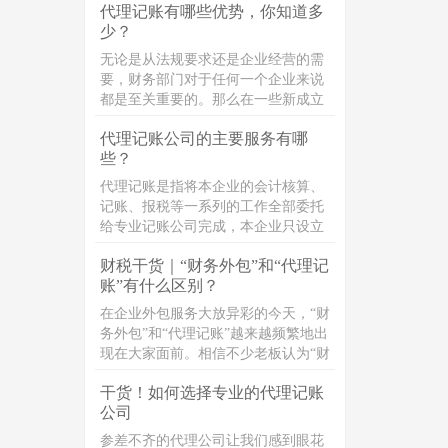
代理记账有哪些优势，你知道多
能就是一个人来负责，但这显然是不
少？
合规的，会给企业的财务安全带来重
大的安全隐患。财务人员挪用公款炒
无论是从法规要求还是企业经营的需
股、赌博甚至是打赏主播，近年来也
要，财务部门对于任何一个企业来说
屡见不鲜。
都是至关重要的。那么在一些新成立
的小企业或者是小微企业，由于其规
代理记账公司的主要服务有哪
模小、业务简单、正处于创业初期会
些？
自然而然地考虑选择招聘一名会计或
是兼职会计;对于规模较大的企业来
代理记账是指将本企业的会计核算、
说，常常是通过直接招聘会计人员来
记账、报税等一系列的工作全部委托
组建财务部门进行管理。因此很多企
给专业记账公司完成，本企业只设立
业并不了解代理记账这项业务。代理
出纳人员并负责日常货币收支业务和
记账也可称之为财务代理，是指将本
财税干货｜“财务外包”和“代理记
财产保管等工作的管理活动。代理记
企业的会计核算、记账、报税等一系
账”有什么区别？
账的业务内容主要包括:审核原始凭
列的工作全部委托给专业的记账公司
证，代制记账凭证，编制会计账簿，
在企业外包服务大放异彩的今天，“财
完成，本企业只设立出纳人员，负责
编制会计报表，纳税申报，编制季度
务外包”和“代理记账”越来越频繁地出
日常货币收支业务和财产保管等工
财务分析报告；财税政策推广，财税
现在大家面前。相信不少老板认为“财
作。
专业问题的解答等内容。
务外包”和“代理记账”都是提供财税服
干货！如何选择专业的代理记账
务，通过第三方机构打理公司的财
公司
务，两者只是名义上的不同。其
实，“财务外包"和“代理记账"有很大
参差不齐的代理公司让我们感到眼花