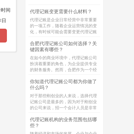
策。具体内容为：
册时间
代理记账变更需要什么材料？
代理记账是企业日常经营中非常重要
作日
的一项工作，随着企业运营情况的变
化，有时候可能会需要变更代理记账
的相关信息。那么，代理记账变更需
合肥代理记账公司如何选择？关
要准备哪些材料呢？接下来，小编将
键因素有哪些？
为大家详细介绍！
在如今的商业环境中，代理记账公司
扮演着重要的角色，为企业提供专业
的财务服务。然而，合肥作为一个经
济发达的城市，代理记账公司众多，
你知道代理记账公司都为你做了
如何选择一家优秀的代理记账公司成
什么吗？
为了许多企业主的难题。本文将详细
介绍选择合肥代理记账公司时需要考
对于那些刚创业的人来说，选择代理
虑的关键方面，帮助企业主做出明智
记账公司是最多的，因为对于刚创业
的决策。
的公司来说，招一个会计人员是非常
的浪费，大多数都是选择代理记账公
代理记账机构的业务范围包括哪
司，选择代理记账你知道，代理记账
些？
公司都为你做了什么吗？
随着经济和市场的发展，企业与企业