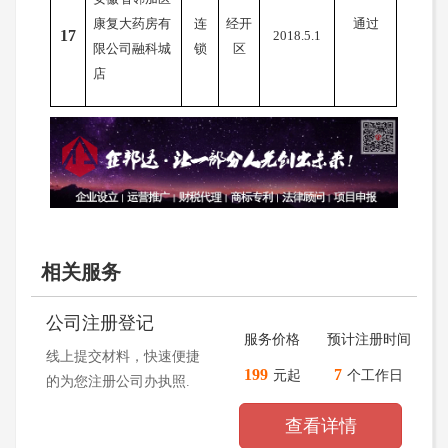
康复大药房有
连
经开
通过
17
2018.5.1
限公司融科城
锁
区
店
相关服务
公司注册登记
服务价格
预计注册时间
线上提交材料，快速便捷
199
7
元起
个工作日
的为您注册公司办执照.
查看详情