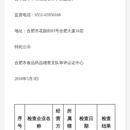
监督电话：0551-65950168
地址：合肥市花园街83号合肥大厦16层
特此公示
合肥市食品药品稽查支队审评认证中心
2018年5月3日
经
所
序
检查企业名
营
属
检查日
检查
号
称
方
辖
期
结果