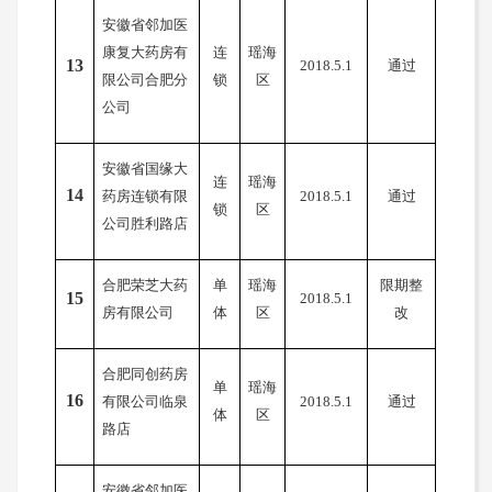
安徽省邻加医
康复大药房有
连
瑶海
13
2018.5.1
通过
限公司合肥分
锁
区
公司
安徽省国缘大
连
瑶海
14
药房连锁有限
2018.5.1
通过
锁
区
公司胜利路店
合肥荣芝大药
单
瑶海
限期整
15
2018.5.1
房有限公司
体
区
改
合肥同创药房
单
瑶海
16
有限公司临泉
2018.5.1
通过
体
区
路店
安徽省邻加医